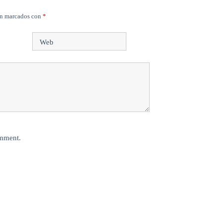
án marcados con
*
Web
omment.