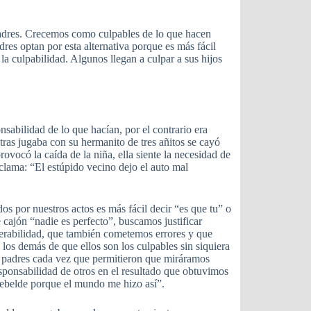
 padres. Crecemos como culpables de lo que hacen
dres optan por esta alternativa porque es más fácil
a culpabilidad. Algunos llegan a culpar a sus hijos
sabilidad de lo que hacían, por el contrario era
tras jugaba con su hermanito de tres añitos se cayó
vocó la caída de la niña, ella siente la necesidad de
clama: “El estúpido vecino dejo el auto mal
os por nuestros actos es más fácil decir “es que tu” o
cajón “nadie es perfecto”, buscamos justificar
lnerabilidad, que también cometemos errores y que
los demás de que ellos son los culpables sin siquiera
s padres cada vez que permitieron que miráramos
sponsabilidad de otros en el resultado que obtuvimos
 rebelde porque el mundo me hizo así”.