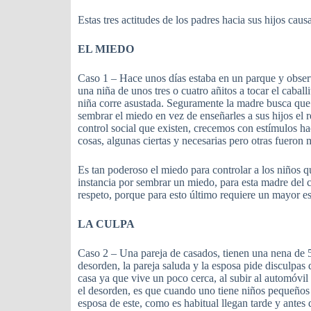
Estas tres actitudes de los padres hacia sus hijos ca
EL MIEDO
Caso 1 – Hace unos días estaba en un parque y observ
una niña de unos tres o cuatro añitos a tocar el caball
niña corre asustada. Seguramente la madre busca que 
sembrar el miedo en vez de enseñarles a sus hijos el 
control social que existen, crecemos con estímulos ha
cosas, algunas ciertas y necesarias pero otras fueron
Es tan poderoso el miedo para controlar a los niños 
instancia por sembrar un miedo, para esta madre del ca
respeto, porque para esto último requiere un mayor e
LA CULPA
Caso 2 – Una pareja de casados, tienen una nena de 5 a
desorden, la pareja saluda y la esposa pide disculpas 
casa ya que vive un poco cerca, al subir al automóvil 
el desorden, es que cuando uno tiene niños pequeños 
esposa de este, como es habitual llegan tarde y antes