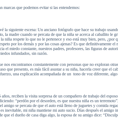
usan marcas que podemos evitar si las entendemos:
é la siguiente escena: Un anciano fotógrafo que hace su trabajo usando
ito, la madre cuando se percata de que la niña se acerca al caballito le 
la niña respete lo que no le pertenece y eso está muy bien, pero, ¿por 
respeto por los demás y por las cosas ajenas? Es que definitivamente el
cia el miedo constante, nuestros padres, profesores, las figuras de auto
 miedos infundados, sin razón.
que nos encontramos constantemente con personas que no exploran otras
so que presento, es más fácil asustar a su niña, hacerla creer que el ca
sfuerzo, una explicación acompañada de un tono de voz diferente, algo 
ños, reciben la visita sorpresa de un compañero de trabajo del esposo y 
diciendo: “perdón por el desorden, es que nuestra niña es un terremoto”,
el amigo se percata de que el auto está lleno de juguetes y comida regad
es inevitable, mi niña mantiene mi auto sucio. Días después el amigo in
 de que el dueño de casa diga algo, la esposa de su amigo dice: “Discul