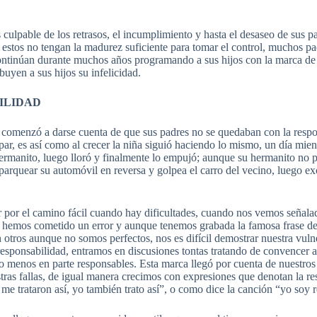
s culpable de los retrasos, el incumplimiento y hasta el desaseo de sus
sí estos no tengan la madurez suficiente para tomar el control, muchos pa
continúan durante muchos años programando a sus hijos con la marca de l
ibuyen a sus hijos su infelicidad.
ILIDAD
r comenzó a darse cuenta de que sus padres no se quedaban con la respon
ar, es así como al crecer la niña siguió haciendo lo mismo, un día mien
rmanito, luego lloró y finalmente lo empujó; aunque su hermanito no pro
parquear su automóvil en reversa y golpea el carro del vecino, luego ex
r por el camino fácil cuando hay dificultades, cuando nos vemos señalad
 hemos cometido un error y aunque tenemos grabada la famosa frase de 
n otros aunque no somos perfectos, nos es difícil demostrar nuestra vu
sponsabilidad, entramos en discusiones tontas tratando de convencer a 
lo menos en parte responsables. Esta marca llegó por cuenta de nuestro
tras fallas, de igual manera crecimos con expresiones que denotan la re
 me trataron así, yo también trato así”, o como dice la canción “yo soy