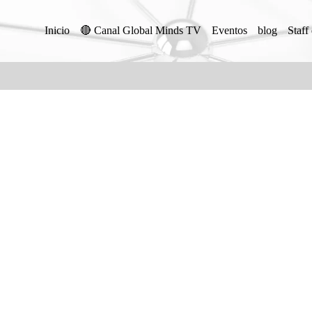
Inicio
🔴 Canal Global Minds TV
Eventos
blog
Staff